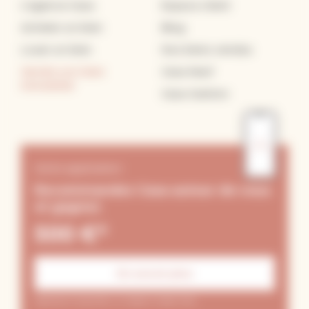
L’agence Casa
Espace client
Acheter un bien
Blog
Louer un bien
Nos biens vendus
Vendre son bien
Casa Neuf
immobilier
Casa Gestion
Notre application
Recommandez Casa autour de vous
et gagnez
500 €*
En savoir plus
Application disponible sur Google et Apple Store