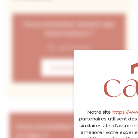
Vous souhaitez obtenir des
informations ?
02 31 55 96 96
Contactez nous
Notre site
https://ww
partenaires utilisent de
similaires afin d’assure
Vous souhaitez faire estimer
améliorer votre expérie
un bien ?