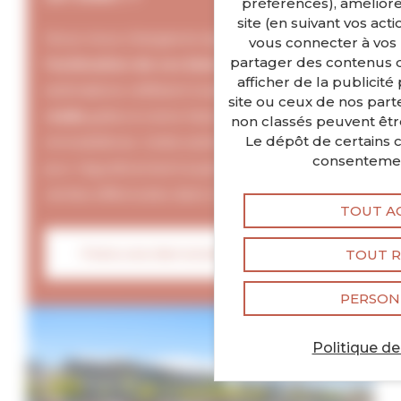
préférences), amélior
site (en suivant vos act
Nous nous chargeons également de
vous connecter à vos 
partager des contenus de
l’estimation de vos biens immobiliers
. Nos
Panneau de gestion des cooki
afficher de la publicité
estimations reflètent la
valeur de marché
site ou ceux de nos parte
réelle
grâce à notre historique de ventes
non classés peuvent être
Le dépôt de certains c
immobilières. Cette estimation est mise à
consentemen
jour régulièrement à partir des nouvelles
ventes effectuées dans le secteur caennais.
TOUT A
TOUT R
Faire une demande d'estimation
PERSON
Politique de