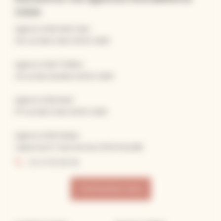
CASA
Agence CASA Saint-Jean
120 rue Saint-Jean 14000 CAEN
Agence CASA Théâtre
23 rue des Jacobins 14000 CAEN
Agence CASA Neuf
117 rue Saint-Jean 14000 CAEN
Agence CASA Falaise
2 place du Dr. Paul German 14700 FALAISE
02 31 55 96 96
Contactez nous