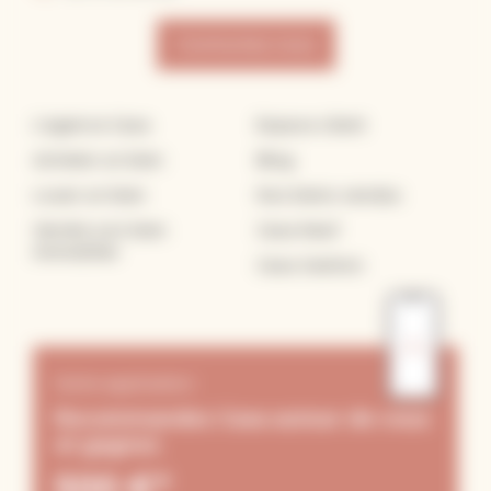
Contactez nous
L’agence Casa
Espace client
Acheter un bien
Blog
Louer un bien
Nos biens vendus
Vendre son bien
Casa Neuf
immobilier
Casa Gestion
Notre application
Recommandez Casa autour de vous
et gagnez
500 €*