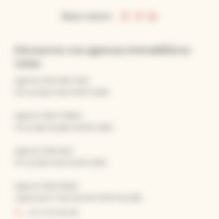
Nous suivre
Découvrez vos agences immobilières
CASA
Agence CASA Saint-Jean
120 rue Saint-Jean 14000 CAEN
Agence CASA Théâtre
23 rue des Jacobins 14000 CAEN
Agence CASA Neuf
117 rue Saint-Jean 14000 CAEN
Agence CASA Falaise
2 place du Dr. Paul German 14700 FALAISE
02 31 55 96 96