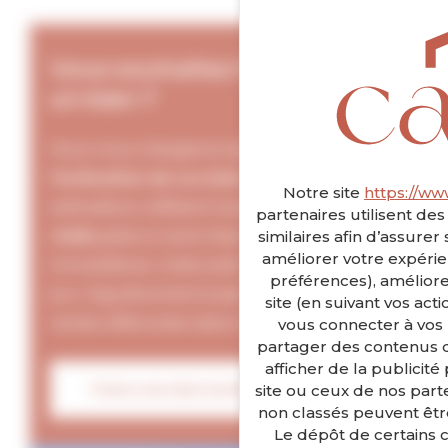
Vous souhaitez faire estimer
un bien ?
Nous nous chargeons également de
l’estimation de vos biens immobiliers
. Nos
Notre site
https://ww
estimations reflètent la
valeur de marché
partenaires utilisent de
réelle
grâce à notre historique de ventes
similaires afin d’assure
améliorer votre expérie
immobilières. Cette estimation est mise à
préférences), amélior
jour régulièrement à partir des nouvelles
site (en suivant vos act
ventes effectuées dans le secteur caennais.
vous connecter à vos 
partager des contenus de
Panneau de gestion des cooki
afficher de la publicité
site ou ceux de nos parte
Faire une demande d'estimation
non classés peuvent être
Le dépôt de certains c