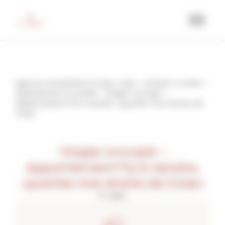
Agence immobilière à Caen, Casa
Acheter un bien
Appartement à vendre
Viager occupé –
Appartement F5 à vendre, quartier rive droite de
Caen
Viager occupé –
Appartement F5 à vendre,
quartier rive droite de Caen
caen