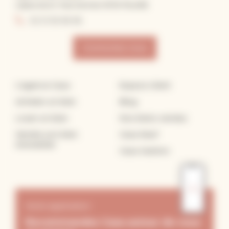
2 place du Dr. Paul German 14700 FALAISE
02 31 55 96 96
Contactez nous
L’agence Casa
Espace client
Acheter un bien
Blog
Louer un bien
Nos biens vendus
Vendre son bien
Casa Neuf
immobilier
Casa Gestion
Notre application
Recommandez Casa autour de vous