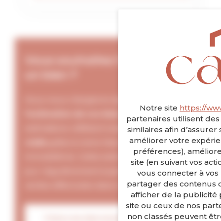
Vous souhaitez faire estimer
un bien ?
Nous nous chargeons également de
Notre site
https://ww
l’estimation de vos biens immobiliers
. Nos
partenaires utilisent de
estimations reflètent la
valeur de marché
similaires afin d’assure
améliorer votre expérie
réelle
grâce à notre historique de ventes
préférences), amélior
immobilières. Cette estimation est mise à
site (en suivant vos act
jour régulièrement à partir des nouvelles
vous connecter à vos 
partager des contenus de
ventes effectuées dans le secteur caennais.
Panneau de gestion des cooki
afficher de la publicité
site ou ceux de nos parte
non classés peuvent être
Faire une demande d'estimation