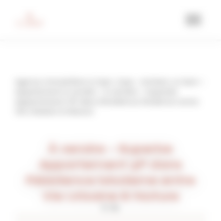
Agence immobilière à Caen, Casa
Acheter un bien
Appartement à vendre
À vendre – Superbe
Appartement 3P dans Résidence Moderne entre
Vie Urbaine & Nature
À vendre – Superbe
Appartement 3P dans
Résidence Moderne entre
Vie Urbaine & Nature
ifs