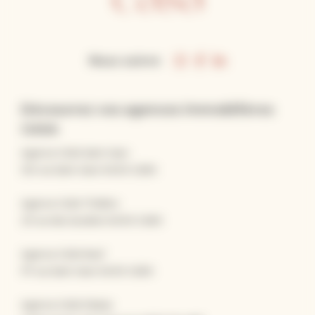
Nous suivre
Découvrez vos agences immobilières
CASA
Agence CASA Saint-Jean
120 rue Saint-Jean 14000 CAEN
Agence CASA Théâtre
23 rue des Jacobins 14000 CAEN
Agence CASA Neuf
117 rue Saint-Jean 14000 CAEN
Agence CASA Falaise